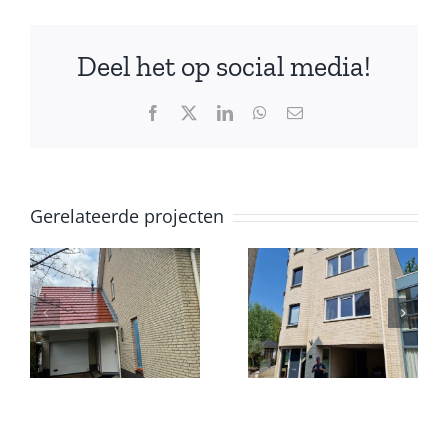
Deel het op social media!
Facebook
X
LinkedIn
WhatsApp
E-
mail
Gerelateerde projecten
INIGING
GEVELREINIGING
WONINGE
IN
IGING
REESHOF,
BERGSCHEN
TILBURG
HOEK
HENDAM